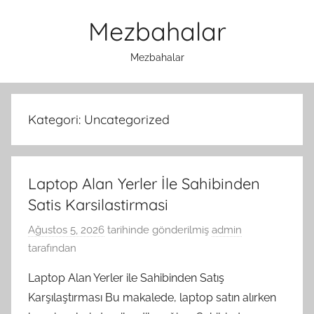
İçeriğe
Mezbahalar
atla
Mezbahalar
Kategori:
Uncategorized
Laptop Alan Yerler İle Sahibinden
Satis Karsilastirmasi
Ağustos 5, 2026
tarihinde gönderilmiş
admin
tarafından
Laptop Alan Yerler ile Sahibinden Satış
Karşılaştırması Bu makalede, laptop satın alırken