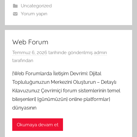
Uncategorized
Yorum yapın
Web Forum
Temmuz 6, 2026
tarihinde gönderilmiş
admin
tarafından
{Web Forumlarda İletişim Devrimi: Dijital
Topluluğunuzun Merkezini Oluşturun – Detaylı
Kılavuzunuz Çevrimiçi forum sistemlerinin temel
bileşenleri} {günümüzün} online platformlar}
dünyasının
Okumaya devam et