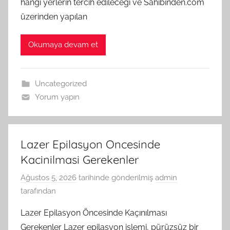
hangi yerlerin tercih edileceği ve Sahibinden.com
üzerinden yapılan
Okumaya devam et
Uncategorized
Yorum yapın
Lazer Epilasyon Oncesinde
Kacinilmasi Gerekenler
Ağustos 5, 2026
tarihinde gönderilmiş
admin
tarafından
Lazer Epilasyon Öncesinde Kaçınılması
Gerekenler Lazer epilasyon işlemi, pürüzsüz bir