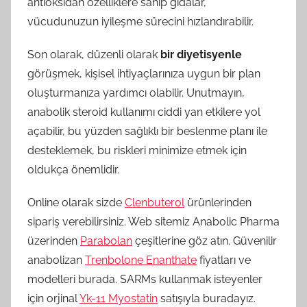
antioksidan özelliklere sahip gıdalar,
vücudunuzun iyileşme sürecini hızlandırabilir.
Son olarak, düzenli olarak
bir diyetisyenle
görüşmek, kişisel ihtiyaçlarınıza uygun bir plan
oluşturmanıza yardımcı olabilir. Unutmayın,
anabolik steroid kullanımı ciddi yan etkilere yol
açabilir, bu yüzden sağlıklı bir beslenme planı ile
desteklemek, bu riskleri minimize etmek için
oldukça önemlidir.
Online olarak sizde
Clenbuterol
ürünlerinden
sipariş verebilirsiniz. Web sitemiz Anabolic Pharma
üzerinden
Parabolan
çeşitlerine göz atın. Güvenilir
anabolizan
Trenbolone Enanthate
fiyatları ve
modelleri burada. SARMs kullanmak isteyenler
için orjinal
Yk-11 Myostatin
satışıyla buradayız.