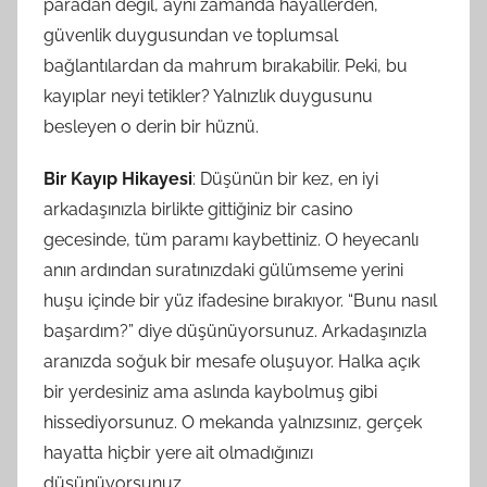
paradan değil, aynı zamanda hayallerden,
güvenlik duygusundan ve toplumsal
bağlantılardan da mahrum bırakabilir. Peki, bu
kayıplar neyi tetikler? Yalnızlık duygusunu
besleyen o derin bir hüznü.
Bir Kayıp Hikayesi
: Düşünün bir kez, en iyi
arkadaşınızla birlikte gittiğiniz bir casino
gecesinde, tüm paramı kaybettiniz. O heyecanlı
anın ardından suratınızdaki gülümseme yerini
huşu içinde bir yüz ifadesine bırakıyor. “Bunu nasıl
başardım?” diye düşünüyorsunuz. Arkadaşınızla
aranızda soğuk bir mesafe oluşuyor. Halka açık
bir yerdesiniz ama aslında kaybolmuş gibi
hissediyorsunuz. O mekanda yalnızsınız, gerçek
hayatta hiçbir yere ait olmadığınızı
düşünüyorsunuz.