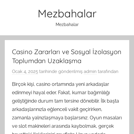
İçeriğe
Mezbahalar
atla
Mezbahalar
Casino Zararları ve Sosyal İzolasyon
Toplumdan Uzaklaşma
Ocak 4, 2025
tarihinde gönderilmiş
admin
tarafından
Birçok kişi, casino ortamında yeni arkadaşlar
edinmeyi hayal eder. Fakat, kumar bağımlılığı
geliştiğinde durum tam tersine dönebilir. İlk başta
arkadaşlarınızla eğlenceli vakit geçirirken,
zamanla yalnızlaşmaya başlarsınız. Oyun masaları
ve slot makineleri arasında kaybolmak, gerçek