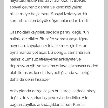
hayattaki ilişkilerinizi zayıflatır. Uzun vadede,
sosyal çevreniz daralır ve kendinizi yalnız
hissetmeye başlarsınız. Sosyal izolasyon, bir
kumarbazın en büyük düşmanlarından biridir.
Casino'daki kayıplar, sadece parayı değil, ruh
halinizi de etkiler. Bir zafer sonrası yaşadığınız
heyecan, kayıplarınızı telafi etmek için tekrar
oynamanıza yol açar. Bu döngü, zamanla ruh
halinizi olumsuz etkileyerek anksiyete ve
depresyon gibi sorunların ortaya çıkmasına neden
olabilir. İnsan, kendini kaybettiği anda yalnızlığı
daha da derin hisseder.
Arka planda gerçekleşen bu süreç, sadece bireyi
değil, aile ve arkadaş çevresini de etkiler. Aile
bağları zayıflar, arkadaşlıklar sarsılır. Kumar