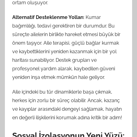
ortam oluşuyor.
Alternatif Desteklenme Yolları
: Kumar
bağımlılığı, tedavi gerektiren bir durumdur. Bu
süreçte ailelerin birlikte hareket etmesi büyük bir
önem taşıyor. Aile terapisi, güçlü bağlar kurmak
ve kaybettiklerini yeniden kazanmak için bir yol
haritası sunabiliyor. Destek grupları ve
profesyonel yardım alarak, kaybedilen güveni
yeniden inşa etmek mümkün hale geliyor.
Aile içindeki bu tür dinamiklerle başa çıkmak,
herkes için zorlu bir süreç olabilir. Ancak, kazanç
ve kayıplar arasındaki dengeyi sağlamak, hayatın
en değerli ilişkilerini korumak adına kritik bir adım!
Sosyal İzolasyonun Yeni Yüzü: