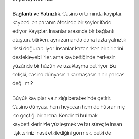
Bağlantı ve Yalnızlık
: Casino ortamında kayıplar,
kaybedilen paranın ötesinde bir şeyler ifade
ediyor. Kayıplar, insanlar arasında bir bağlantı
oluşturabilirken, aynı zamanda daha fazla yalnızlık
hissi doğurabiliyor. İnsanlar kazanırken birbirlerini
destekleyebilirler, ama kaybettiğinde herkesin
yüzünde bir hüzün ve uzaklaşma beliriyor. Bu
çelişki, casino dünyasının karmaşasının bir parçası
değil mi?
Büyük kayıplar yalnızlığı beraberinde getirir.
Casino dünyası, hem heyecan hem de hüsranın iç
içe geçtiği bir arena. Kendinizi bulmak,
kaybettiklerinizle yüzleşmek ve bu süreçte insan
ilişkilerinizi nasıl etkilediğini görmek, belki de