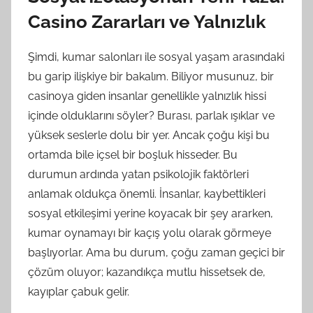
Casino Zararları ve Yalnızlık
Şimdi, kumar salonları ile sosyal yaşam arasındaki
bu garip ilişkiye bir bakalım. Biliyor musunuz, bir
casinoya giden insanlar genellikle yalnızlık hissi
içinde olduklarını söyler? Burası, parlak ışıklar ve
yüksek seslerle dolu bir yer. Ancak çoğu kişi bu
ortamda bile içsel bir boşluk hisseder. Bu
durumun ardında yatan psikolojik faktörleri
anlamak oldukça önemli. İnsanlar, kaybettikleri
sosyal etkileşimi yerine koyacak bir şey ararken,
kumar oynamayı bir kaçış yolu olarak görmeye
başlıyorlar. Ama bu durum, çoğu zaman geçici bir
çözüm oluyor; kazandıkça mutlu hissetsek de,
kayıplar çabuk gelir.