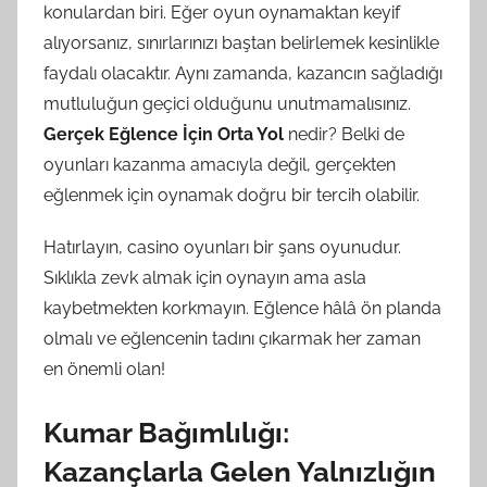
konulardan biri. Eğer oyun oynamaktan keyif
alıyorsanız, sınırlarınızı baştan belirlemek kesinlikle
faydalı olacaktır. Aynı zamanda, kazancın sağladığı
mutluluğun geçici olduğunu unutmamalısınız.
Gerçek Eğlence İçin Orta Yol
nedir? Belki de
oyunları kazanma amacıyla değil, gerçekten
eğlenmek için oynamak doğru bir tercih olabilir.
Hatırlayın, casino oyunları bir şans oyunudur.
Sıklıkla zevk almak için oynayın ama asla
kaybetmekten korkmayın. Eğlence hâlâ ön planda
olmalı ve eğlencenin tadını çıkarmak her zaman
en önemli olan!
Kumar Bağımlılığı:
Kazançlarla Gelen Yalnızlığın