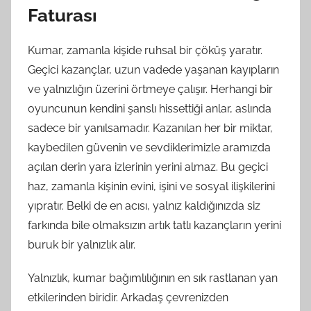
Faturası
Kumar, zamanla kişide ruhsal bir çöküş yaratır.
Geçici kazançlar, uzun vadede yaşanan kayıpların
ve yalnızlığın üzerini örtmeye çalışır. Herhangi bir
oyuncunun kendini şanslı hissettiği anlar, aslında
sadece bir yanılsamadır. Kazanılan her bir miktar,
kaybedilen güvenin ve sevdiklerimizle aramızda
açılan derin yara izlerinin yerini almaz. Bu geçici
haz, zamanla kişinin evini, işini ve sosyal ilişkilerini
yıpratır. Belki de en acısı, yalnız kaldığınızda siz
farkında bile olmaksızın artık tatlı kazançların yerini
buruk bir yalnızlık alır.
Yalnızlık, kumar bağımlılığının en sık rastlanan yan
etkilerinden biridir. Arkadaş çevrenizden