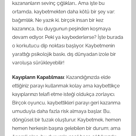
kazananların sevinç çığlıkları… Ama işte bu
ortamda, kaybetmekten daha kötü bir şey var:
bağımlılık. Ne yazık ki, birçok insan bir kez
kazanınca, bu duygunun peşinden koşmaya
devam ediyor. Peki ya kaybederlerse? İşte burada
o korkutucu dip noktası başlıyor. Kaybetmenin
yarattığı psikolojik baskı, dış dünyadan izole bir
varoluşa sürükleyebilir!
Kayıpların Kapatılması
: Kazandığınızda elde
ettiğiniz parayı kullanmak kolay ama kaybettikçe
kayıplarınızı telafi etme isteği oldukça zorlayıcı.
Birçok oyuncu, kaybettikleri parayı geri kazanma
umuduyla daha fazla risk almaya başlar. Bu,
döngüsel bir tuzak oluşturur. Kaybetmek, hemen
hemen herkesin başına gelebilen bir durum; ama