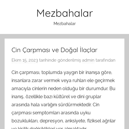
İçeriğe
Mezbahalar
atla
Mezbahalar
Cin Çarpması ve Doğal İlaçlar
Ekim 15, 2023
tarihinde gönderilmiş
admin
tarafından
Cin çarpması, toplumda yaygın bir inanışa göre,
insanlara zarar vermek veya ruhları ele geçirmek
amacıyla cinlerin neden olduğu bir durumdur. Bu
inanış, özellikle bazı kültürel ve dini gruplar
arasında hala varlığını sürdürmektedir. Cin
çarpması semptomları arasında uyku
bozuklukları, depresyon, anksiyete, fiziksel ağrılar
ve kişilik değişiklikleri yer almaktadır.