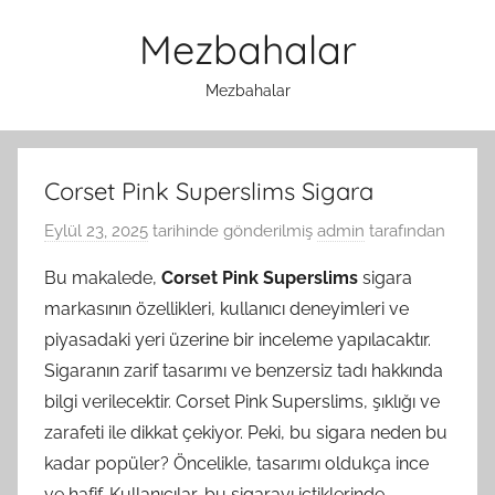
İçeriğe
Mezbahalar
atla
Mezbahalar
Corset Pink Superslims Sigara
Eylül 23, 2025
tarihinde gönderilmiş
admin
tarafından
Bu makalede,
Corset Pink Superslims
sigara
markasının özellikleri, kullanıcı deneyimleri ve
piyasadaki yeri üzerine bir inceleme yapılacaktır.
Sigaranın zarif tasarımı ve benzersiz tadı hakkında
bilgi verilecektir. Corset Pink Superslims, şıklığı ve
zarafeti ile dikkat çekiyor. Peki, bu sigara neden bu
kadar popüler? Öncelikle, tasarımı oldukça ince
ve hafif. Kullanıcılar, bu sigarayı içtiklerinde