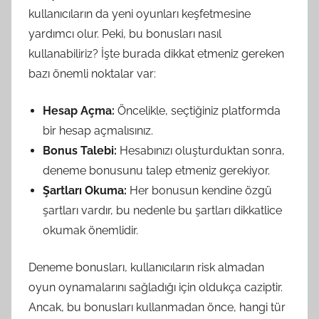
kullanıcıların da yeni oyunları keşfetmesine
yardımcı olur. Peki, bu bonusları nasıl
kullanabiliriz? İşte burada dikkat etmeniz gereken
bazı önemli noktalar var:
Hesap Açma:
Öncelikle, seçtiğiniz platformda
bir hesap açmalısınız.
Bonus Talebi:
Hesabınızı oluşturduktan sonra,
deneme bonusunu talep etmeniz gerekiyor.
Şartları Okuma:
Her bonusun kendine özgü
şartları vardır, bu nedenle bu şartları dikkatlice
okumak önemlidir.
Deneme bonusları, kullanıcıların risk almadan
oyun oynamalarını sağladığı için oldukça caziptir.
Ancak, bu bonusları kullanmadan önce, hangi tür