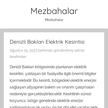
İçeriğe
Mezbahalar
atla
Mezbahalar
Denizli Baklan Elektrik Kesintisi
Ağustos 19, 2023
tarihinde gönderilmiş
admin
tarafından
Denizli Baklan bölgesinde planlanan elektrik
kesintisi, yaklaşan bir faaliyetle ilgili önemli bilgiler
içermektedir. Bu kesinti, bölgedeki elektrik enerjisi
sağlayan altyapının bakım ve onarım çalışmaları
nedeniyle gerçekleştirilecektir. Kesintinin süresi
boyunca, bölge genelinde elektrik enerjisi
sağlanamayacak ve bu da bir dizi etki yaratacaktır.