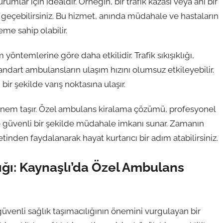
ar için idealdir. Örneğin, bir trafik kazası veya ani bir
geçebilirsiniz. Bu hizmet, anında müdahale ve hastaların
e sahip olabilir.
öntemlerine göre daha etkilidir. Trafik sıkışıklığı,
andart ambulansların ulaşım hızını olumsuz etkileyebilir.
bir şekilde varış noktasına ulaşır.
önem taşır. Özel ambulans kiralama çözümü, profesyonel
ve güvenli bir şekilde müdahale imkanı sunar. Zamanın
inden faydalanarak hayat kurtarıcı bir adım atabilirsiniz.
lığı: Kaynaşlı’da Özel Ambulans
güvenli sağlık taşımacılığının önemini vurgulayan bir