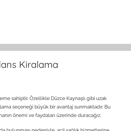
lans Kiralama
öneme sahiptir. Özellikle Düzce Kaynaşlı gibi uzak
alama seçeneği büyük bir avantaj sunmaktadır. Bu
anın önemi ve faydaları üzerinde duracağız.
mda bulunması nedeniyle, acil sağlık hizmetlerine