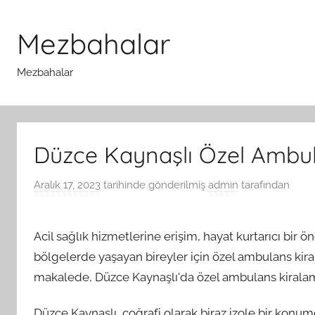
İçeriğe
atla
Mezbahalar
Mezbahalar
Düzce Kaynaşlı Özel Ambu
Aralık 17, 2023
tarihinde gönderilmiş
admin
tarafından
Acil sağlık hizmetlerine erişim, hayat kurtarıcı bir 
bölgelerde yaşayan bireyler için özel ambulans kir
makalede, Düzce Kaynaşlı'da özel ambulans kiralam
Düzce Kaynaşlı, coğrafi olarak biraz izole bir konu