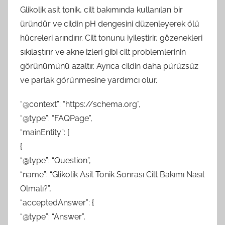
Glikolik asit tonik, cilt bakımında kullanılan bir
üründür ve cildin pH dengesini düzenleyerek ölü
hücreleri arındırır. Cilt tonunu iyileştirir, gözenekleri
sıkılaştırır ve akne izleri gibi cilt problemlerinin
görünümünü azaltır. Ayrıca cildin daha pürüzsüz
ve parlak görünmesine yardımcı olur.
“@context”: “https://schema.org”,
“@type”: “FAQPage”,
“mainEntity”: [
{
“@type”: “Question”,
“name”: “Glikolik Asit Tonik Sonrası Cilt Bakımı Nasıl
Olmalı?”,
“acceptedAnswer”: {
“@type”: “Answer”,