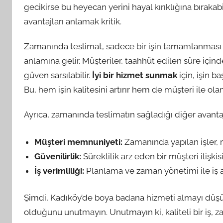
gecikirse bu heyecan yerini hayal kırıklığına bıraka
avantajları anlamak kritik.
Zamanında teslimat, sadece bir işin tamamlanması d
anlamına gelir. Müşteriler, taahhüt edilen süre için
güven sarsılabilir.
İyi bir hizmet sunmak
için, işin b
Bu, hem işin kalitesini artırır hem de müşteri ile olan 
Ayrıca, zamanında teslimatın sağladığı diğer avantaj
Müşteri memnuniyeti:
Zamanında yapılan işler, m
Güvenilirlik:
Süreklilik arz eden bir müşteri ilişkisi
İş verimliliği:
Planlama ve zaman yönetimi ile iş a
Şimdi, Kadıköy’de boya badana hizmeti almayı düş
olduğunu unutmayın. Unutmayın ki, kaliteli bir iş, z