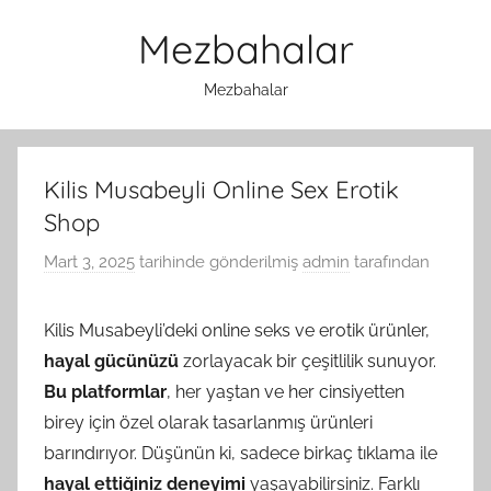
İçeriğe
Mezbahalar
atla
Mezbahalar
Kilis Musabeyli Online Sex Erotik
Shop
Mart 3, 2025
tarihinde gönderilmiş
admin
tarafından
Kilis Musabeyli’deki online seks ve erotik ürünler,
hayal gücünüzü
zorlayacak bir çeşitlilik sunuyor.
Bu platformlar
, her yaştan ve her cinsiyetten
birey için özel olarak tasarlanmış ürünleri
barındırıyor. Düşünün ki, sadece birkaç tıklama ile
hayal ettiğiniz deneyimi
yaşayabilirsiniz. Farklı