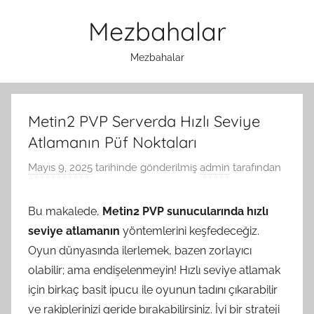
İçeriğe
Mezbahalar
atla
Mezbahalar
Metin2 PVP Serverda Hızlı Seviye
Atlamanın Püf Noktaları
Mayıs 9, 2025
tarihinde gönderilmiş
admin
tarafından
Bu makalede,
Metin2 PVP sunucularında hızlı
seviye atlamanın
yöntemlerini keşfedeceğiz.
Oyun dünyasında ilerlemek, bazen zorlayıcı
olabilir; ama endişelenmeyin! Hızlı seviye atlamak
için birkaç basit ipucu ile oyunun tadını çıkarabilir
ve rakiplerinizi geride bırakabilirsiniz. İyi bir strateji