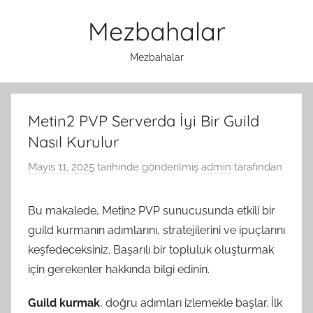
İçeriğe
Mezbahalar
atla
Mezbahalar
Metin2 PVP Serverda İyi Bir Guild
Nasıl Kurulur
Mayıs 11, 2025
tarihinde gönderilmiş
admin
tarafından
Bu makalede, Metin2 PVP sunucusunda etkili bir
guild kurmanın adımlarını, stratejilerini ve ipuçlarını
keşfedeceksiniz. Başarılı bir topluluk oluşturmak
için gerekenler hakkında bilgi edinin.
Guild kurmak
, doğru adımları izlemekle başlar. İlk