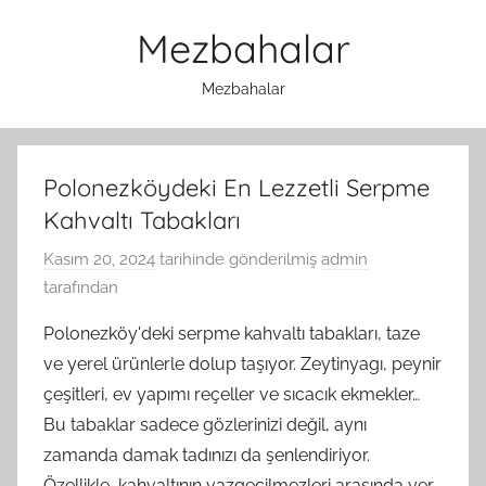
İçeriğe
Mezbahalar
atla
Mezbahalar
Polonezköydeki En Lezzetli Serpme
Kahvaltı Tabakları
Kasım 20, 2024
tarihinde gönderilmiş
admin
tarafından
Polonezköy'deki serpme kahvaltı tabakları, taze
ve yerel ürünlerle dolup taşıyor. Zeytinyagı, peynir
çeşitleri, ev yapımı reçeller ve sıcacık ekmekler…
Bu tabaklar sadece gözlerinizi değil, aynı
zamanda damak tadınızı da şenlendiriyor.
Özellikle, kahvaltının vazgeçilmezleri arasında yer