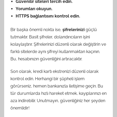
Güvenilir siteleri tercih edin.
Yorumları okuyun.
HTTPS bağlantısını kontrol edin.
Bir başka önemli nokta ise,
şifrelerinizi
güçlü
tutmaktır. Basit şifreler, dolandırıcıların işini
kolaylaştırır. Şifrelerinizi düzenli olarak değiştirin ve
farklı sitelerde aynı şifreyi kullanmaktan kaçının.
Bu, hesabınızın güvenliğini artıracaktır.
Son olarak, kredi kartı ekstrenizi düzenli olarak
kontrol edin. Herhangi bir şüpheli işlem
görürseniz, hemen bankanızla iletişime geçin. Bu
tür durumlarda hızlı hareket etmek, kayıplarınızı en
aza indirebilir. Unutmayın, güvenliğiniz her şeyden
önemlidir!