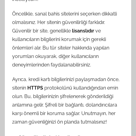
Öncelikle, sanal bahis sitelerini seçerken dikkatli
olmalısınız. Her sitenin güvenilirliği farklıdır.
Güvenilir bir site, genellikle
lisanslıdır
ve
kullanıcıların bilgilerini korumak için gerekli
önlemleri alır. Bu tür siteler hakkında yapılan
yorumları okuyarak, diğer kullanıcıların
deneyimlerinden faydalanabilirsiniz.
Ayrıca, kredi kartı bilgilerinizi paylaşmadan önce,
sitenin
HTTPS
protokolünü kullandığından emin
olun. Bu, bilgilerinizin şifrelenerek gönderildiği
anlamına gelir. Şifreli bir bağlantı, dolandırıcılara
karşı önemli bir koruma sağlar. Unutmayın, her
zaman güvenliğinizi ön planda tutmalısınız!