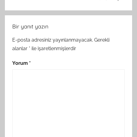
Bir yanıt yazın
E-posta adresiniz yayınlanmayacak.
Gerekli
alanlar
*
ile işaretlenmişlerdir
Yorum
*