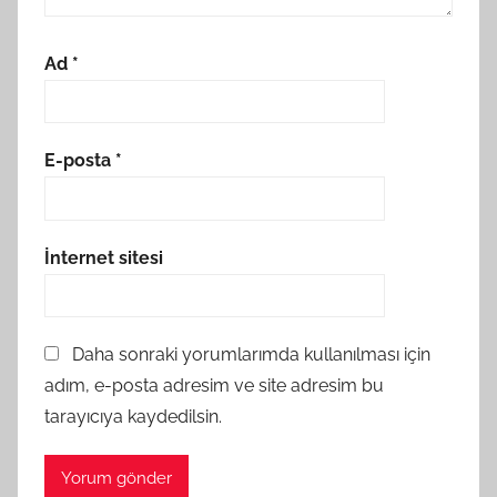
Ad
*
E-posta
*
İnternet sitesi
Daha sonraki yorumlarımda kullanılması için
adım, e-posta adresim ve site adresim bu
tarayıcıya kaydedilsin.