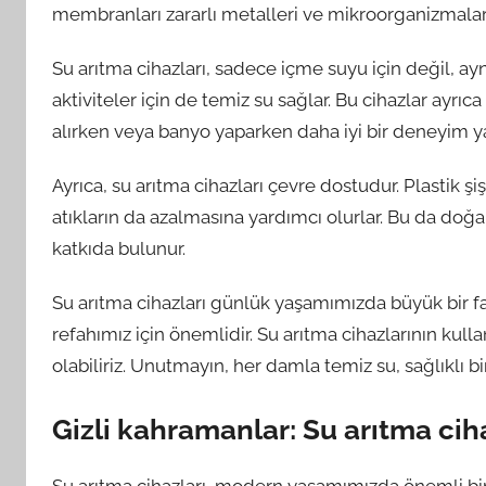
membranları zararlı metalleri ve mikroorganizmaları
Su arıtma cihazları, sadece içme suyu için değil, 
aktiviteler için de temiz su sağlar. Bu cihazlar ayrıc
alırken veya banyo yaparken daha iyi bir deneyim y
Ayrıca, su arıtma cihazları çevre dostudur. Plastik ş
atıkların da azalmasına yardımcı olurlar. Bu da do
katkıda bulunur.
Su arıtma cihazları günlük yaşamımızda büyük bir fark
refahımız için önemlidir. Su arıtma cihazlarının kul
olabiliriz. Unutmayın, her damla temiz su, sağlıklı b
Gizli kahramanlar: Su arıtma ciha
Su arıtma cihazları, modern yaşamımızda önemli bir