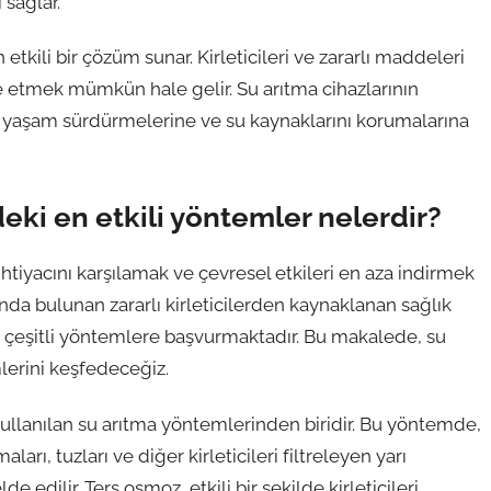
sağlar.
n etkili bir çözüm sunar. Kirleticileri ve zararlı maddeleri
de etmek mümkün hale gelir. Su arıtma cihazlarının
bir yaşam sürdürmelerine ve su kaynaklarını korumalarına
eki en etkili yöntemler nelerdir?
tiyacını karşılamak ve çevresel etkileri en aza indirmek
unda bulunan zararlı kirleticilerden kaynaklanan sağlık
 çeşitli yöntemlere başvurmaktadır. Bu makalede, su
lerini keşfedeceğiz.
kullanılan su arıtma yöntemlerinden biridir. Bu yöntemde,
rı, tuzları ve diğer kirleticileri filtreleyen yarı
 edilir. Ters osmoz, etkili bir şekilde kirleticileri