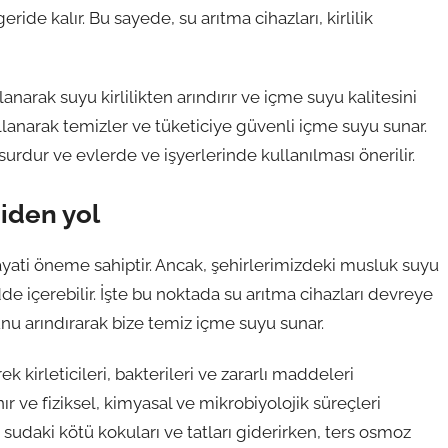
eride kalır. Bu sayede, su arıtma cihazları, kirlilik
lanarak suyu kirlilikten arındırır ve içme suyu kalitesini
kullanarak temizler ve tüketiciye güvenli içme suyu sunar.
nsurdur ve evlerde ve işyerlerinde kullanılması önerilir.
giden yol
ayati öneme sahiptir. Ancak, şehirlerimizdeki musluk suyu
de içerebilir. İşte bu noktada su arıtma cihazları devreye
unu arındırarak bize temiz içme suyu sunar.
k kirleticileri, bakterileri ve zararlı maddeleri
lanır ve fiziksel, kimyasal ve mikrobiyolojik süreçleri
i, sudaki kötü kokuları ve tatları giderirken, ters osmoz