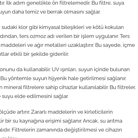
tır. İlk adım genellikle ön filtrelemedir. Bu filtre, suya
 suyun daha temiz ve berrak olmasını sağlar.
n, sudaki klor gibi kimyasal bileşikleri ve kötü kokuları
Ardından, ters ozmoz adı verilen bir işlem uygulanır. Ters
maddeleri ve ağır metalleri uzaklaştırır. Bu sayede, içme
r etkili bir şekilde giderilir.
yonunu da kullanabilir. UV ışınları, suyun içinde bulunan
 Bu yöntemle suyun hijyenik hale getirilmesi sağlanır.
eral filtrelere sahip cihazlar kullanılabilir. Bu filtreler,
e suyu elde edilmesini sağlar.
çüde artırır. Zararlı maddelerin ve kirleticilerin
ir bir su kaynağına erişimi sağlanır. Ancak, su arıtma
dır. Filtrelerin zamanında değiştirilmesi ve cihazın