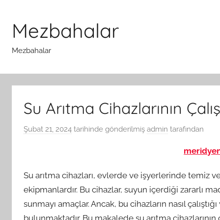
İçeriğe
atla
Mezbahalar
Mezbahalar
Su Arıtma Cihazlarının Çalış
Şubat 21, 2024
tarihinde gönderilmiş
admin
tarafından
meridye
Su arıtma cihazları, evlerde ve işyerlerinde temiz v
ekipmanlardır. Bu cihazlar, suyun içerdiği zararlı mad
sunmayı amaçlar. Ancak, bu cihazların nasıl çalıştığı 
bulunmaktadır. Bu makalede su arıtma cihazlarının çal