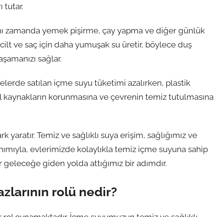
 tutar.
aynı zamanda yemek pişirme, çay yapma ve diğer günlük
a cilt ve saç için daha yumuşak su üretir, böylece duş
aşamanızı sağlar.
işelerde satılan içme suyu tüketimi azalırken, plastik
ğal kaynakların korunmasına ve çevrenin temiz tutulmasına
 yaratır. Temiz ve sağlıklı suya erişim, sağlığımız ve
lanımıyla, evlerimizde kolaylıkla temiz içme suyuna sahip
ir geleceğe giden yolda attığımız bir adımdır.
zlarının rolü nedir?
 rol oynamaktadır. İçme suyumuzun temiz ve sağlıklı