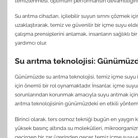
temizlenmesi, optimum performansın devamlılığını 
Su arıtma cihazları, içilebilir suyun sırrını çözmek içi
uzaklaştırarak, temiz ve güvenilir bir içme suyu el
çalışma prensiplerini anlamak, insanların sağlıklı 
yardımcı olur.
Su arıtma teknolojisi: Günümüzd
Günümüzde su arıtma teknolojisi, temiz içme suyu ih
için önemli bir rol oynamaktadır. İnsanlar, içme suy
sorunlarından korunmak amacıyla suyu arıtmak için
arıtma teknolojisinin günümüzdeki en etkili yöntem
Birinci olarak, ters osmoz tekniği bugün en yaygın 
yüksek basınç altında su molekülleri, mikroorganizmala
geçirgen bir zar üzerinden geçer. temiz içme suyu elde