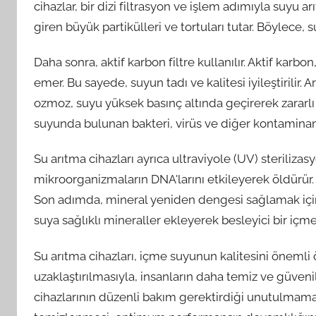
cihazlar, bir dizi filtrasyon ve işlem adımıyla suyu arı
giren büyük partikülleri ve tortuları tutar. Böylece,
Daha sonra, aktif karbon filtre kullanılır. Aktif karbo
emer. Bu sayede, suyun tadı ve kalitesi iyileştirilir. 
ozmoz, suyu yüksek basınç altında geçirerek zararlı 
suyunda bulunan bakteri, virüs ve diğer kontaminantla
Su arıtma cihazları ayrıca ultraviyole (UV) sterilizas
mikroorganizmaların DNA'larını etkileyerek öldürür.
Son adımda, mineral yeniden dengesi sağlamak için min
suya sağlıklı mineraller ekleyerek besleyici bir içm
Su arıtma cihazları, içme suyunun kalitesini önemli öl
uzaklaştırılmasıyla, insanların daha temiz ve güvenil
cihazlarının düzenli bakım gerektirdiği unutulmamalı