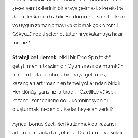
şeker sembollerinin bir araya gelmesi, size ekstra
dönüşler kazandırabilir. Bu durumda, sabırlı olmak
ve uygun zamanlamayı yakalamak çok önemli.
Gökyüzündeki şeker bulutlarını yakalamaya hazır
mısınız?
Strateji belirlemek
, etkili bir Free Spin taktiği
geliştirmenin ilk adımıdır. Oyun sırasında mümkün
olan en fazla sembolü bir araya getirmek,
kazançları artırmanın en temel yollarından biridir.
Her dönüş, şansınızı artırabilir. Özellikle yüksek
kazançlı sembollerle dolu kombinasyonlar
oluşturmak, neden bu kadar heyecan verici?
Ayrıca, bonus özellikleri kullanmak da kazancı
artırmanın harika bir yoludur. Dondurma ve şeker