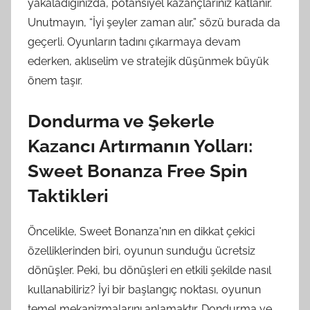
yakaladığınızda, potansiyel kazançlarınız katlanır.
Unutmayın, “İyi şeyler zaman alır,” sözü burada da
geçerli. Oyunların tadını çıkarmaya devam
ederken, aklıselim ve stratejik düşünmek büyük
önem taşır.
Dondurma ve Şekerle
Kazancı Artırmanın Yolları:
Sweet Bonanza Free Spin
Taktikleri
Öncelikle, Sweet Bonanza'nın en dikkat çekici
özelliklerinden biri, oyunun sunduğu ücretsiz
dönüşler. Peki, bu dönüşleri en etkili şekilde nasıl
kullanabiliriz? İyi bir başlangıç noktası, oyunun
temel mekanizmalarını anlamaktır. Dondurma ve