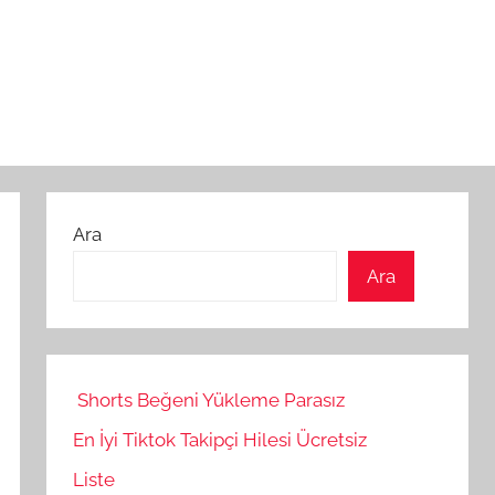
Ara
Ara
Shorts Beğeni Yükleme Parasız
En İyi Tiktok Takipçi Hilesi Ücretsiz
Liste