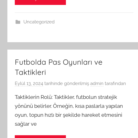
Uncategorized
Futbolda Pas Oyunları ve
Taktikleri
Eylül 13, 2024
tarihinde gönderilmiş
admin
tarafından
Taktiklerin Rolü: Taktikler, futbolun stratejik
yönünü belirler. Örneğin, kısa paslarla yapılan
oyun, topun hızlı bir şekilde hareket etmesini
sağlar ve