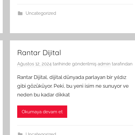
Uncategorized
Rantar Dijital
Ağustos 12, 2024
tarihinde gönderilmiş
admin
tarafından
Rantar Dijital, dijital dünyada parlayan bir yıldız
gibi gözüküyor. Peki, bu yeni isim ne sunuyor ve
neden bu kadar dikkat
Okumaya devam et
Uncategorized